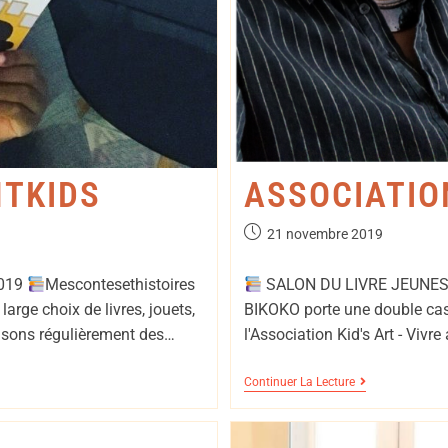
TKIDS
ASSOCIATIO
21 novembre 2019
2019
Mescontesethistoires
SALON DU LIVRE JEUNES
arge choix de livres, jouets,
BIKOKO porte une double casq
isons régulièrement des…
l'Association Kid's Art - Vivr
Continuer La Lecture