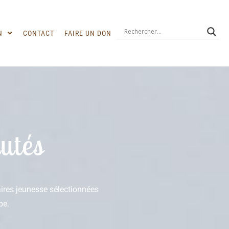
N
CONTACT
FAIRE UN DON
utés
raires jeunesse sélectionnées
pe.