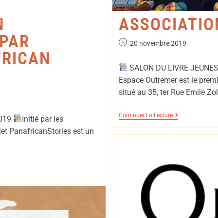
N
ASSOCIATION
 PAR
20 novembre 2019
FRICAN
SALON DU LIVRE JEUNES
Espace Outremer est le premi
situé au 35, ter Rue Emile Zo
Continuer La Lecture
2019
Initié par les
et PanafricanStories est un