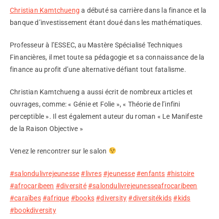
Christian Kamtchueng
a débuté sa carrière dans la finance et la
banque d’investissement étant doué dans les mathématiques.
Professeur à l’ESSEC, au Mastère Spécialisé Techniques
Financières, il met toute sa pédagogie et sa connaissance de la
finance au profit d’une alternative défiant tout fatalisme.
Christian Kamtchueng a aussi écrit de nombreux articles et
ouvrages, comme: « Génie et Folie », « Théorie de l’infini
perceptible ». Il est également auteur du roman « Le Manifeste
de la Raison Objective »
Venez le rencontrer sur le salon
#salondulivrejeunesse
#livres
#jeunesse
#enfants
#histoire
#afrocaribeen
#diversité
#salondulivrejeunesseafrocaribeen
#caraïbes
#afrique
#books
#diversity
#diversitékids
#kids
#bookdiversity