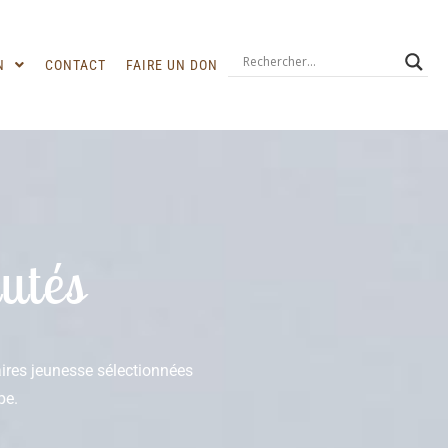
N
CONTACT
FAIRE UN DON
utés
raires jeunesse sélectionnées
pe.