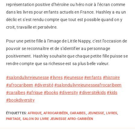
représentation positive d’héroïne ou héro noir à l’écran comme
dans les livres pour enfants actuels en France. Hashley a eu un
déclic et s’est rendu compte que tout est possible quand on y
croit, travaille et persévère.
Pour une petite fille à l’image de Little Nappy, c’est l’occasion de
pouvoir se reconnaître et de s’identifier au personnage
positivement. Hashley souhaite que chaque petite fille puisse se
rendre compte que sa richesse est sa plus belle valeur.
#salondulivrejeunesse
#livres
#jeunesse
#enfants
#histoire
#afrocaribeen
#diversité
#salondulivrejeunesseafrocaribeen
#caraïbes
#afrique
#books
#diversity
#diversitékids
#kids
#bookdiversity
ÉTIQUETTES
:
AFRIQUE
,
AFROCARIBÉEN
,
CARAIBES
,
JEUNESSE
,
LIVRES
,
PARTAGE
,
SALON DU LIVRE JEUNESSE AFRO-CARIBÉEN