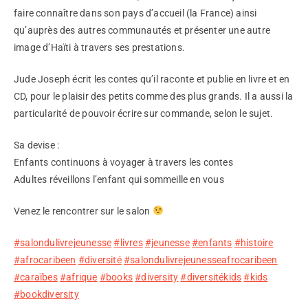
faire connaître dans son pays d’accueil (la France) ainsi
qu’auprès des autres communautés et présenter une autre
image d’Haïti à travers ses prestations.
Jude Joseph écrit les contes qu’il raconte et publie en livre et en
CD, pour le plaisir des petits comme des plus grands. Il a aussi la
particularité de pouvoir écrire sur commande, selon le sujet.
Sa devise :
Enfants continuons à voyager à travers les contes
Adultes réveillons l’enfant qui sommeille en vous
Venez le rencontrer sur le salon
#salondulivrejeunesse
#livres
#jeunesse
#enfants
#histoire
#afrocaribeen
#diversité
#salondulivrejeunesseafrocaribeen
#caraïbes
#afrique
#books
#diversity
#diversitékids
#kids
#bookdiversity