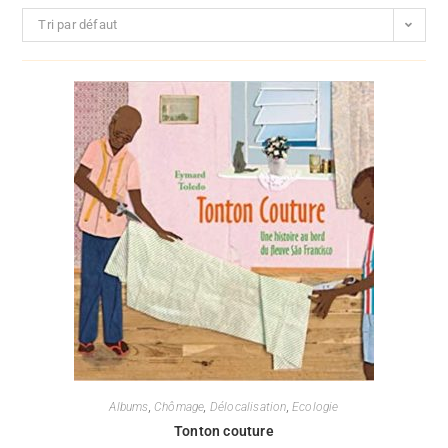
Tri par défaut
Albums
,
Chômage
,
Délocalisation
,
Ecologie
Tonton couture