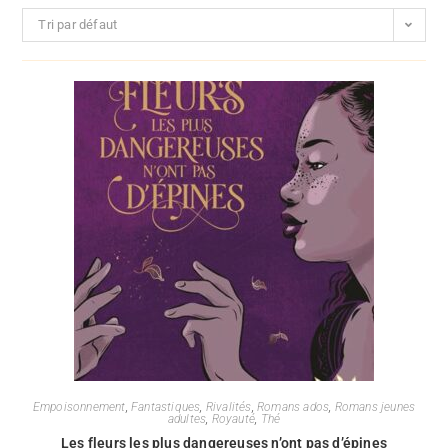
Tri par défaut
Empoisonnement
,
Fantastiques
,
Rivalités
,
Romans ados
,
Romans jeunes
adultes
,
Royauté
,
Thé
Les fleurs les plus dangereuses n’ont pas d’épines