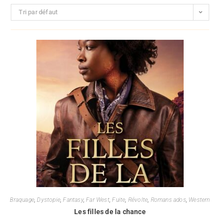
Tri par défaut
Braquage
,
Dystopie
,
Fantasy
,
Far West
,
Fuite
,
Révolte
,
Romans ados
,
Western
Les filles de la chance