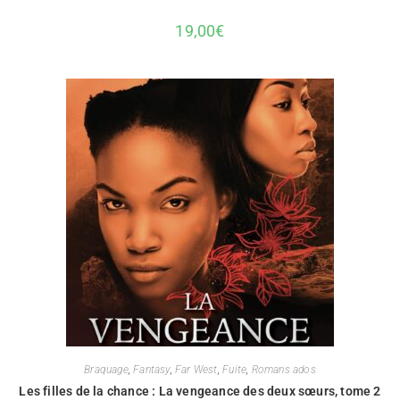
19,00
€
Braquage
,
Fantasy
,
Far West
,
Fuite
,
Romans ados
Les filles de la chance : La vengeance des deux sœurs, tome 2