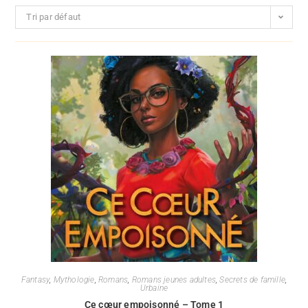
Tri par défaut
Fantasy
,
Mythologie
,
Romans
,
Romans jeunes adultes
,
Secrets de famille
,
Urbaine
Ce cœur empoisonné – Tome 1