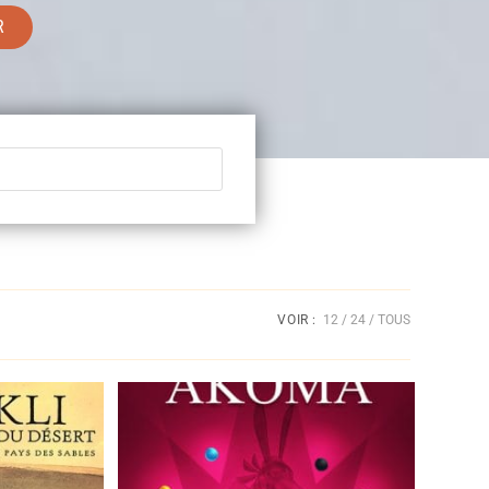
R
VOIR :
12
24
TOUS