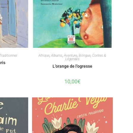
Traditionnel
Afrique
,
Albums
,
Aventure
,
Bilingue
,
Contes &
Légendes
uris
L’orange de l’ogresse
10,00
€