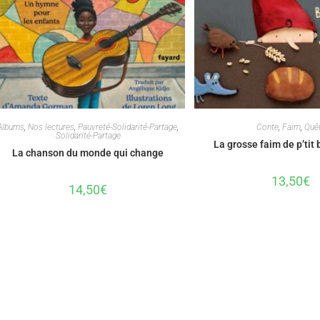
Albums
,
Nos lectures
,
Pauvreté-Solidarité-Partage
,
Conte
,
Faim
,
Quê
Solidarité-Partage
La grosse faim de p’ti
La chanson du monde qui change
13,50
€
14,50
€