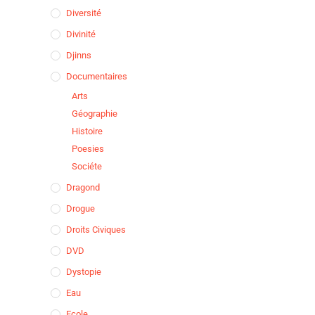
Diversité
Divinité
Djinns
Documentaires
Arts
Géographie
Histoire
Poesies
Sociéte
Dragond
Drogue
Droits Civiques
DVD
Dystopie
Eau
Ecole