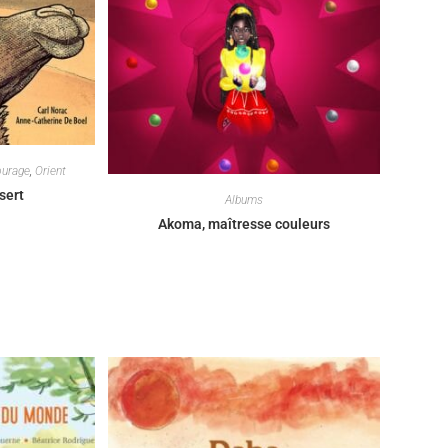
urage
,
Orient
sert
Albums
Akoma, maîtresse couleurs