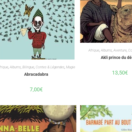
Afrique
,
Albums
,
Aventure
,
Co
Akli prince du dé
frique
,
Albums
,
Bilingue
,
Contes & Légendes
,
Magie
13,50
€
Abracadabra
7,00
€