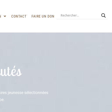
N
CONTACT
FAIRE UN DON
utés
raires jeunesse sélectionnées
pe.