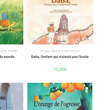
osité
,
Voyage
Afrique
,
Albums
,
Ecole
,
enfance
 du monde
Daba, l’enfant qui n’aimait pas l’école
10,00
€