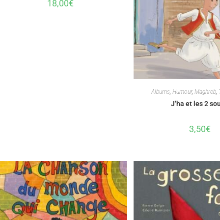
18,00
€
Albums
,
Humour
,
Maghreb
,
J’ha et les 2 so
3,50
€