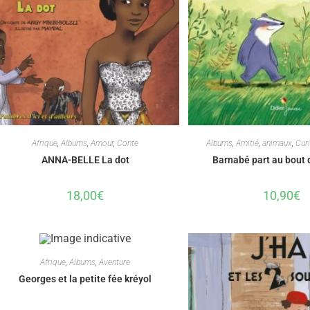
Afrique
,
Albums
,
Amour
,
Conte
Albums
,
Amitié
,
animaux
,
Curi
ANNA-BELLE La dot
Barnabé part au bout
18,00
€
10,90
€
Afrique
,
Albums
,
Aventure
Georges et la petite fée kréyol