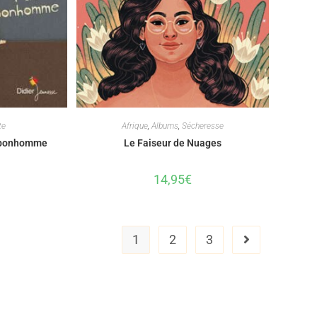
te
Afrique
,
Albums
,
Sécheresse
t bonhomme
Le Faiseur de Nuages
14,95
€
1
2
3