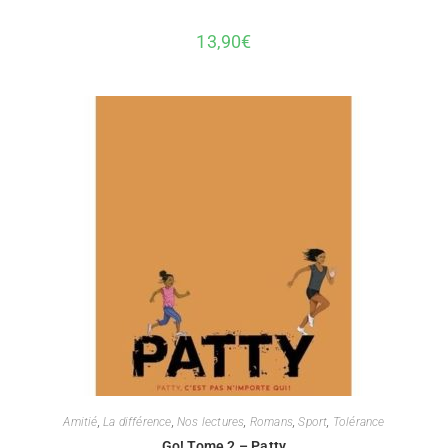
13,90
€
Amitié
,
La différence
,
Nos lectures
,
Romans
,
Sport
,
Tolérance
Go! Tome 2 – Patty