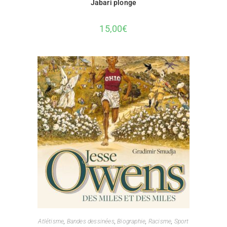
Jabari plonge
15,00
€
Atlétisme
,
Bandes dessinées
,
Biographie
,
Racisme
,
Sport