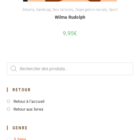
Albums
,
handicap
,
Nos lectures
,
Segregation raciale
,
Sport
Wilma Rudolph
9,95
€
RETOUR
Retour à l'accueil
Retour aux livres
GENRE
5 Sens