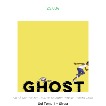
23,00
€
Amitié
,
Nos lectures
,
Pauvreté-Solidarité-Partage
,
Romans
,
Sport
Go! Tome 1 – Ghost