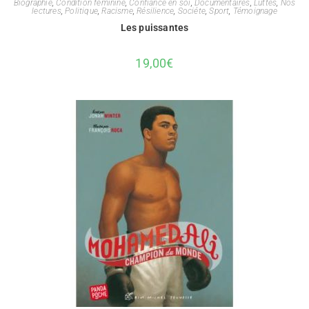
Biographie
,
Condition féminine
,
Confiance en soi
,
Documentaires
,
Luttes
,
Nos
lectures
,
Politique
,
Racisme
,
Résilience
,
Sociéte
,
Sport
,
Témoignage
Les puissantes
19,00
€