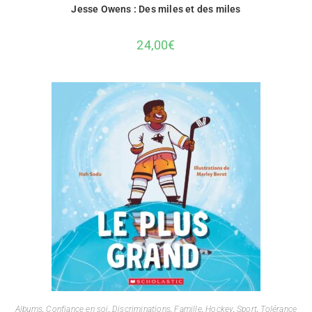
Jesse Owens : Des miles et des miles
24,00
€
Albums
,
Confiance en soi
,
Discriminations
,
Famille
,
Hockey
,
Sport
,
Tolérance