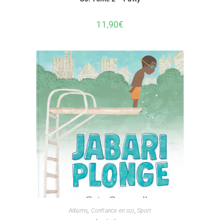
11,90
€
Albums
,
Confiance en soi
,
Sport