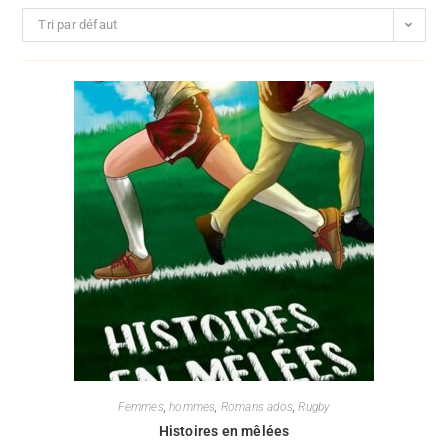
Tri par défaut
Femmes
,
hommes
,
Romans ados
,
Rugby
Histoires en mêlées