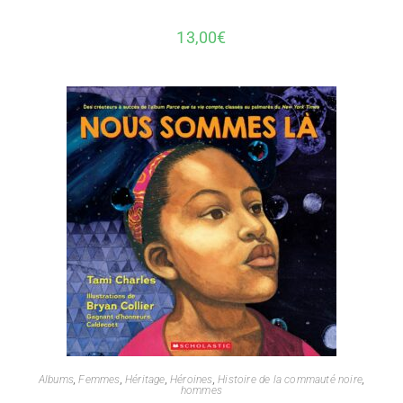
13,00
€
Albums
,
Femmes
,
Héritage
,
Héroines
,
Histoire de la commauté noire
,
hommes