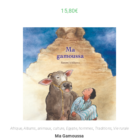
15,80
€
Afrique
,
Albums
,
animaux
,
culture
,
Egypte
,
hommes
,
Traditions
,
Vie rurale
Ma Gamoussa