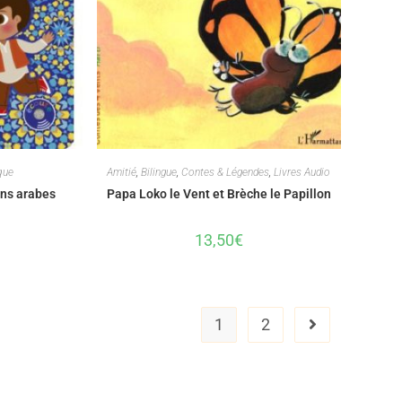
que
Amitié
,
Bilingue
,
Contes & Légendes
,
Livres Audio
ns arabes
Papa Loko le Vent et Brèche le Papillon
13,50
€
1
2