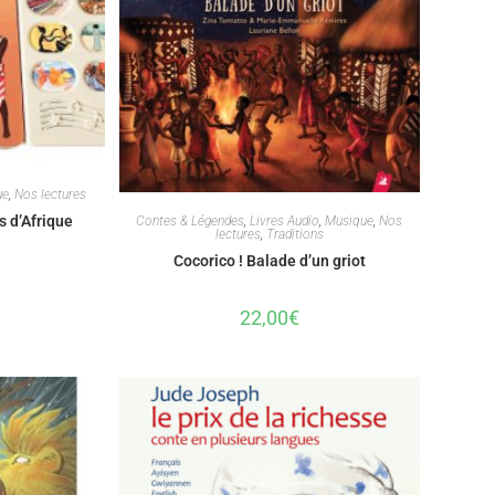
ue
,
Nos lectures
 d’Afrique
Contes & Légendes
,
Livres Audio
,
Musique
,
Nos
lectures
,
Traditions
Cocorico ! Balade d’un griot
22,00
€