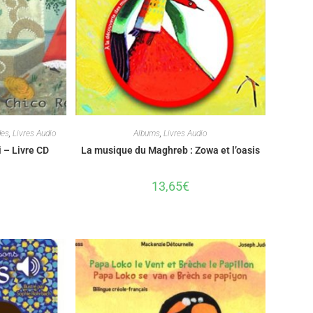
des
,
Livres Audio
Albums
,
Livres Audio
 – Livre CD
La musique du Maghreb : Zowa et l’oasis
13,65
€