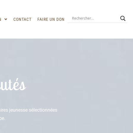
N
CONTACT
FAIRE UN DON
utés
raires jeunesse sélectionnées
pe.