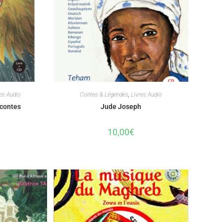
res Audio
Contes & Légendes
,
Livres Audio
 contes
Jude Joseph
10,00
€