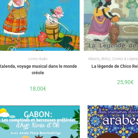
Livres Audio
Albums
,
Brésil
,
Contes & Légen
Kalenda, voyage musical dans le monde
La légende de Chico Rei
créole
25,90
€
18,00
€