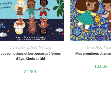
Chanson
,
Livres Audio
,
Multingue
Livres Audio
,
Musi
Les comptines et berceuses préférées
Mes premières chanso
d’Ayo, Kimia et Obi
10,00
€
24,90
€