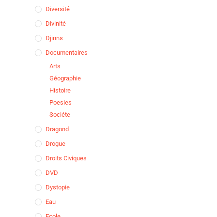
Diversité
Divinité
Djinns
Documentaires
Arts
Géographie
Histoire
Poesies
Sociéte
Dragond
Drogue
Droits Civiques
DVD
Dystopie
Eau
Ecole