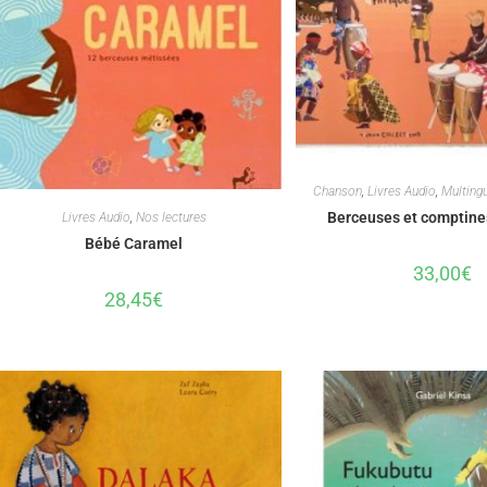
Chanson
,
Livres Audio
,
Multing
Berceuses et comptines
Livres Audio
,
Nos lectures
Bébé Caramel
33,00
€
28,45
€