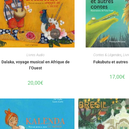
Livres Audio
Contes & Légendes
,
Liv
Dalaka, voyage musical en Afrique de
Fukubutu et autres
l’Ouest
17,00
€
20,00
€