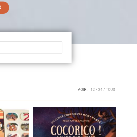
R
VOIR :
12
24
TOUS