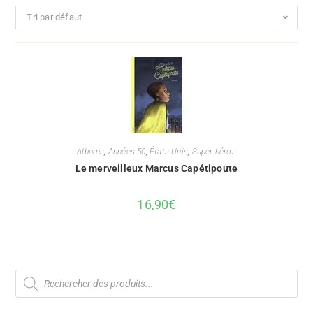
Tri par défaut
Albums
,
Années 50
,
États Unis
,
Super-héros
Le merveilleux Marcus Capétipoute
16,90
€