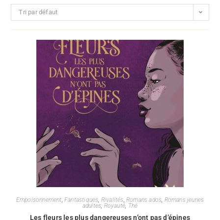
Tri par défaut
Empoisonnement
,
Fantastiques
,
Rivalités
,
Romans ados
,
Romans jeunes
adultes
,
Royauté
,
Thé
Les fleurs les plus dangereuses n’ont pas d’épines