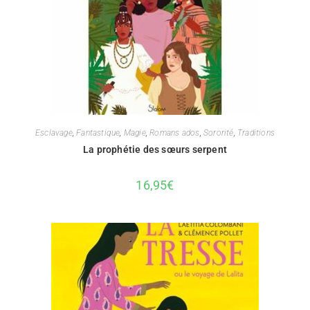
Esclavage
,
Fantastique
,
Magie
,
Romans ados
,
Sororité
,
Traditions
La prophétie des sœurs serpent
16,95
€