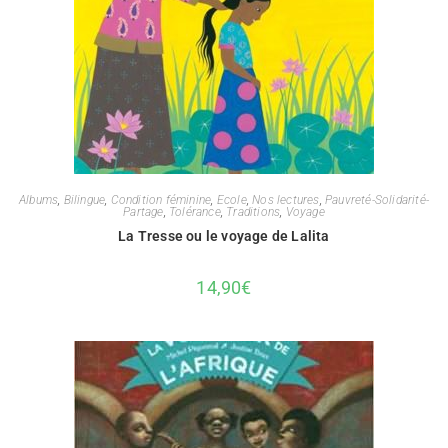
Albums
,
Bilingue
,
Condition féminine
,
Ecole
,
Nos lectures
,
Pauvreté-Solidarité-
Partage
,
Tolérance
,
Traditions
,
Voyage
La Tresse ou le voyage de Lalita
14,90
€