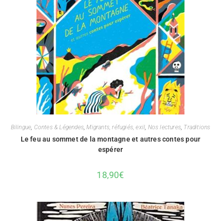
Bilingue
,
Contes & Légendes
,
Migrants, réfugiés, exil
,
Nos lectures
,
Traditions
Le feu au sommet de la montagne et autres contes pour
espérer
18,90
€