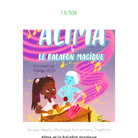
19,50
€
Afrique
,
Albums
,
Multingue
,
Nos lectures
,
Traditions
Alma et le balafon magique