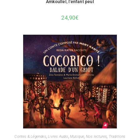
Amkoullel, l’enfant peul
24,90
€
Contes & Légendes
,
Livres Audio
,
Musique
,
Nos lectures
,
Traditions