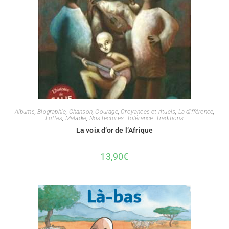
Albums
,
Biographie
,
Chanson
,
Courage
,
Croyances et rituels
,
La différence
,
Luttes
,
Maladie
,
Nos lectures
,
Tolérance
,
Traditions
La voix d’or de l’Afrique
13,90
€