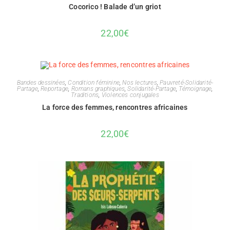
Cocorico ! Balade d’un griot
22,00
€
Bandes dessinées
,
Condition féminine
,
Nos lectures
,
Pauvreté-Solidarité-
Partage
,
Reportage
,
Romans graphiques
,
Solidarité-Partage
,
Témoignage
,
Traditions
,
Violences conjugales
La force des femmes, rencontres africaines
22,00
€