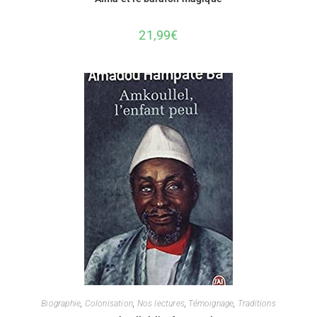
21,99
€
Biographie
,
Colonisation
,
Nos lectures
,
Témoignage
,
Traditions