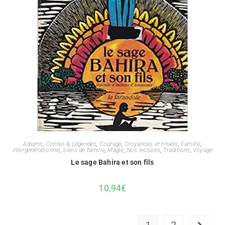
Albums
,
Contes & Légendes
,
Courage
,
Croyances et rituels
,
Famille
,
intergénérationnel
,
Liens de famille
,
Magie
,
Nos lectures
,
Traditions
,
Voyage
Le sage Bahira et son fils
10,94
€
1
2