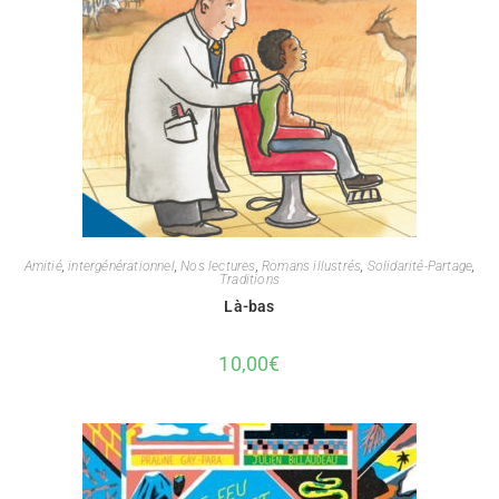
Amitié
,
intergénérationnel
,
Nos lectures
,
Romans illustrés
,
Solidarité-Partage
,
Traditions
Là-bas
10,00
€