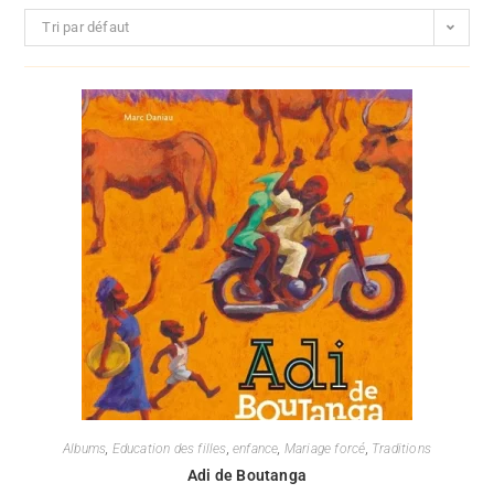
Tri par défaut
Albums
,
Education des filles
,
enfance
,
Mariage forcé
,
Traditions
Adi de Boutanga