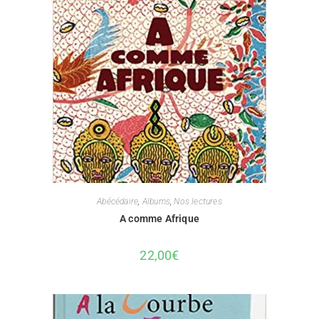
Abécédaire
,
Albums
,
Nos lectures
A comme Afrique
22,00
€