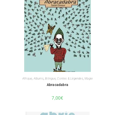
Afrique
,
Albums
,
Bilingue
,
Contes & Légendes
,
Magie
Abracadabra
7,00
€