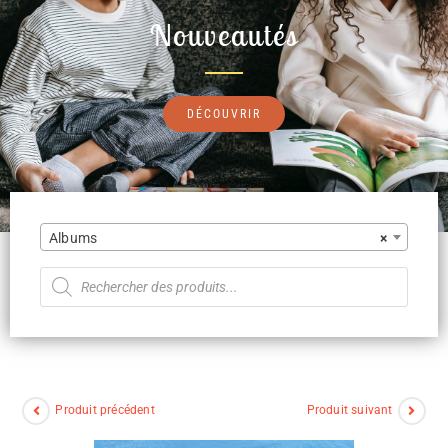
Nouveautés
DÉCOUVRIR
Albums
×
Produit précédent
Produit suivant