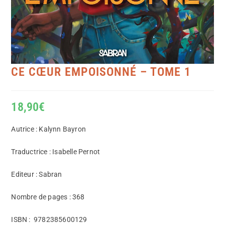
CE CŒUR EMPOISONNÉ – TOME 1
18,90
€
Autrice : Kalynn Bayron
Traductrice : Isabelle Pernot
Editeur : Sabran
Nombre de pages : 368
ISBN :
‎
9782385600129