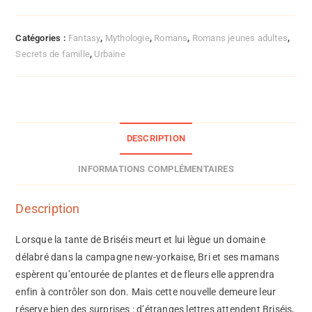
Catégories :
Fantasy
,
Mythologie
,
Romans
,
Romans jeunes adultes
,
Secrets de famille
,
Urbaine
DESCRIPTION
INFORMATIONS COMPLÉMENTAIRES
Description
Lorsque la tante de Briséis meurt et lui lègue un domaine
délabré dans la campagne new-yorkaise, Bri et ses mamans
espèrent qu’entourée de plantes et de fleurs elle apprendra
enfin à contrôler son don. Mais cette nouvelle demeure leur
réserve bien des surprises : d’étranges lettres attendent Briséis,