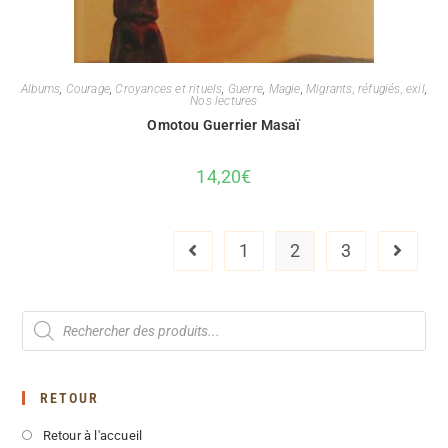
Albums
,
Courage
,
Croyances et rituels
,
Guerre
,
Magie
,
Migrants, réfugiés, exil
,
Nos lectures
Omotou Guerrier Masaï
14,20
€
1
2
3
RETOUR
Retour à l'accueil