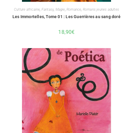
Culture africaine
,
Fantasy
,
Magie
,
Romance
,
Romans jeunes adultes
Les Immortelles, Tome 01 : Les Guerrières au sang doré
18,90
€