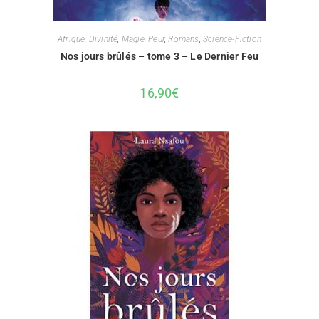
Afrique
,
Divinité
,
Magie
,
Peur
,
Romans
,
Science-Fiction
Nos jours brûlés – tome 3 – Le Dernier Feu
16,90
€