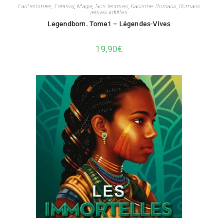
Fantastiques
,
Fantasy
,
Magie
,
Nos lectures
,
Racisme
,
Romans
,
Romans
jeunes adultes
Legendborn. Tome1 – Légendes-Vives
19,90
€