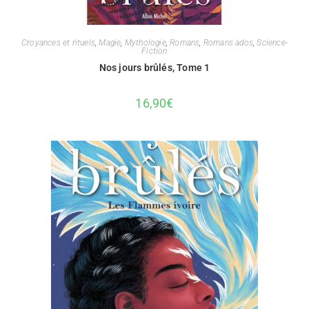
Croyances et rituels
,
Magie
,
Mythologie
,
Romans
,
Romans ados
,
Science-
Fiction
Nos jours brûlés, Tome 1
16,90
€