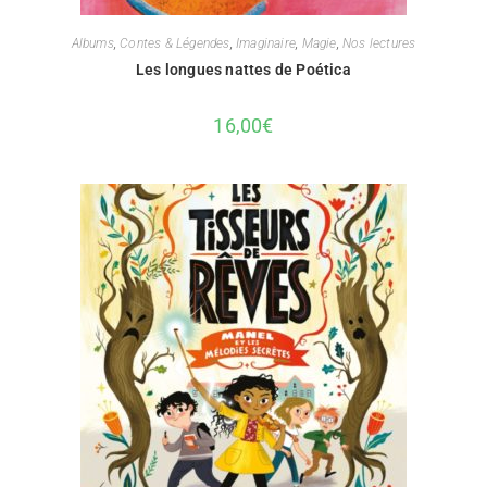
Albums
,
Contes & Légendes
,
Imaginaire
,
Magie
,
Nos lectures
Les longues nattes de Poética
16,00
€