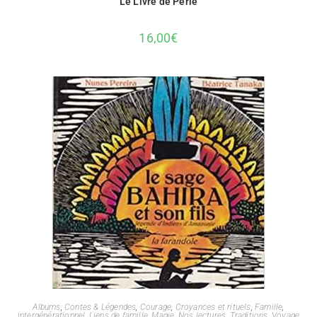
Le Livre de Perle
16,00
€
Albums
,
Contes & Légendes
,
Courage
,
Croyances et rituels
,
Famille
,
intergénérationnel
,
Liens de famille
,
Magie
,
Nos lectures
,
Traditions
,
Voyage