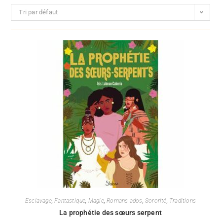
Tri par défaut
Esclavage
,
Fantastique
,
Magie
,
Romans ados
,
Sororité
,
Traditions
La prophétie des sœurs serpent