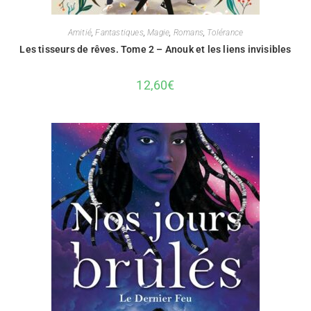
Amitié
,
Fantastiques
,
Magie
,
Romans
,
Tolérance
Les tisseurs de rêves. Tome 2 – Anouk et les liens invisibles
12,60
€