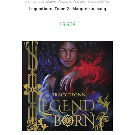
Fantastique
,
Magie
,
Racisme
,
Romans jeunes adultes
Legendborn, Tome 2 : Marquée au sang
19,90
€