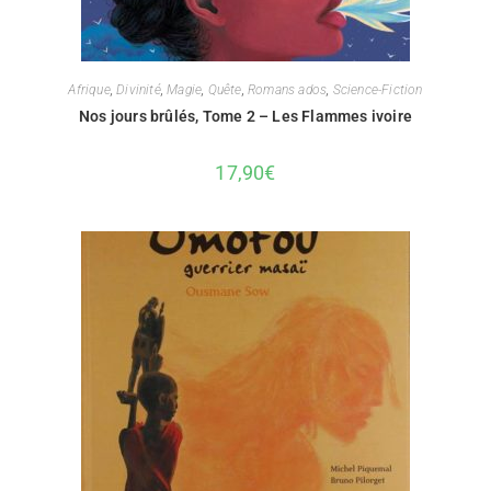
Afrique
,
Divinité
,
Magie
,
Quête
,
Romans ados
,
Science-Fiction
Nos jours brûlés, Tome 2 – Les Flammes ivoire
17,90
€