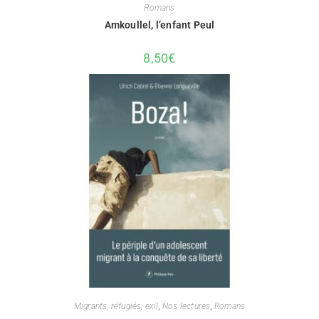
Romans
Amkoullel, l’enfant Peul
8,50
€
Migrants, réfugiés, exil
,
Nos lectures
,
Romans