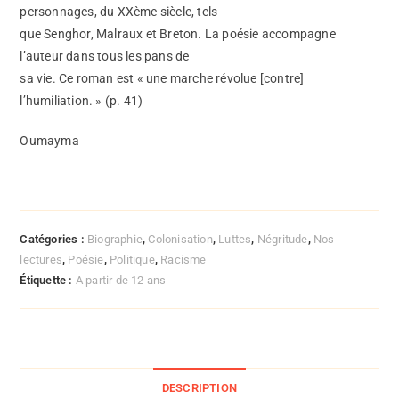
personnages, du XXème siècle, tels
que Senghor, Malraux et Breton. La poésie accompagne
l’auteur dans tous les pans de
sa vie. Ce roman est « une marche révolue [contre]
l’humiliation. » (p. 41)
Oumayma
Catégories :
Biographie
,
Colonisation
,
Luttes
,
Négritude
,
Nos
lectures
,
Poésie
,
Politique
,
Racisme
Étiquette :
A partir de 12 ans
DESCRIPTION