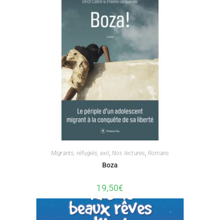
Migrants, réfugiés, exil
,
Nos lectures
,
Romans
Boza
19,50
€