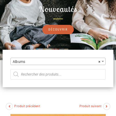
Nouveautés
DÉCOUVRIR
Albums
×
Produit précédent
Produit suivant