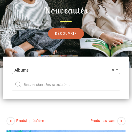
Nouveautés
DÉCOUVRIR
Albums
×
Produit précédent
Produit suivant