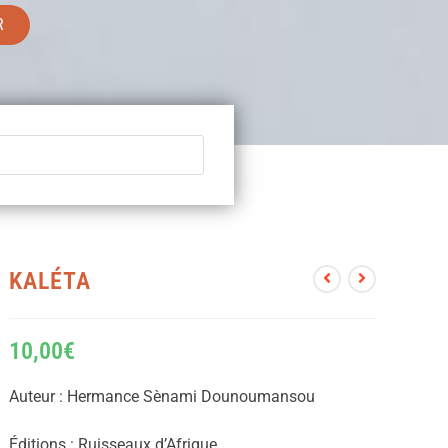
R
KALÉTA
10,00
€
Auteur :
Hermance Sènami Dounoumansou
Éditions :
Ruisseaux d’Afrique