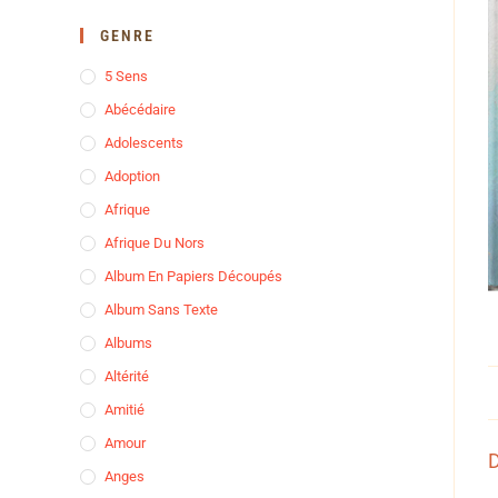
GENRE
5 Sens
Abécédaire
Adolescents
Adoption
Afrique
Afrique Du Nors
Album En Papiers Découpés
Album Sans Texte
Albums
Altérité
Amitié
Amour
D
Anges