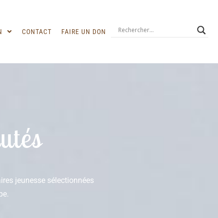
N
CONTACT
FAIRE UN DON
utés
raires jeunesse sélectionnées
pe.