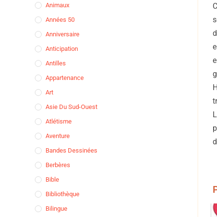
Animaux
C
s
Années 50
d
Anniversaire
e
Anticipation
e
Antilles
g
Appartenance
H
Art
t
Asie Du Sud-Ouest
L
Atlétisme
p
Aventure
d
Bandes Dessinées
Berbères
Bible
P
Bibliothèque
Bilingue