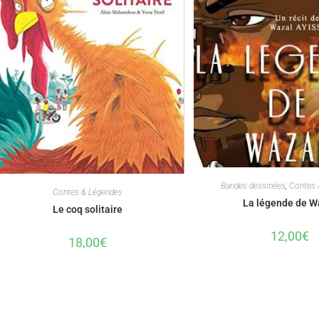
Bandes dessinées
,
Contes 
Contes & Légendes
La légende de W
Le coq solitaire
12,00
€
18,00
€