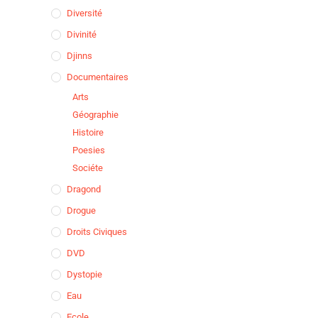
Diversité
Divinité
Djinns
Documentaires
Arts
Géographie
Histoire
Poesies
Sociéte
Dragond
Drogue
Droits Civiques
DVD
Dystopie
Eau
Ecole