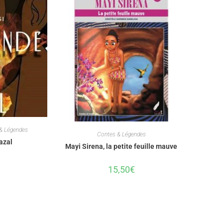
& Légendes
Contes & Légendes
azal
Mayi Sirena, la petite feuille mauve
15,50
€