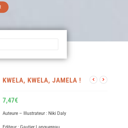
R
KWELA, KWELA, JAMELA !
7,47
€
Auteure – Illustrateur : Niki Daly
Editeur : Gautier Languereau