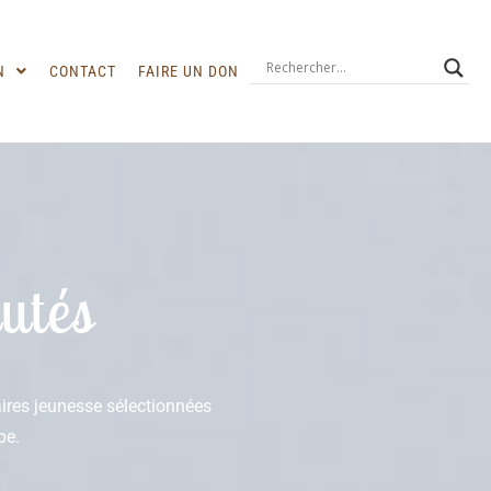
N
CONTACT
FAIRE UN DON
utés
raires jeunesse sélectionnées
pe.