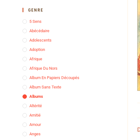
GENRE
5 Sens
Abécédaire
Adolescents
Adoption
Afrique
Afrique Du Nors
Album En Papiers Découpés
Album Sans Texte
Albums
Altérité
Amitié
Amour
D
Anges