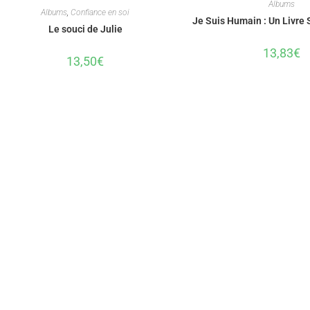
Albums
Albums
,
Confiance en soi
Je Suis Humain : Un Livre 
Le souci de Julie
13,83
€
13,50
€