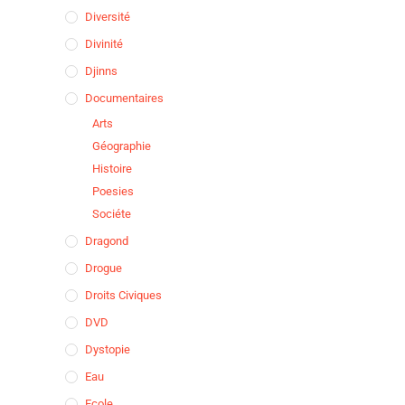
Diversité
Divinité
Djinns
Documentaires
Arts
Géographie
Histoire
Poesies
Sociéte
Dragond
Drogue
Droits Civiques
DVD
Dystopie
Eau
Ecole