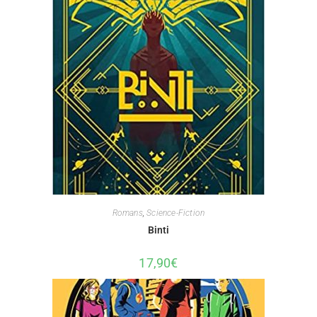
Romans
,
Science-Fiction
Binti
17,90
€