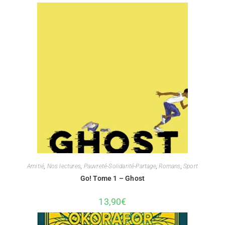
Amitié
,
Nos lectures
,
Pauvreté-Solidarité-Partage
,
Romans
,
Sport
Go! Tome 1 – Ghost
13,90
€