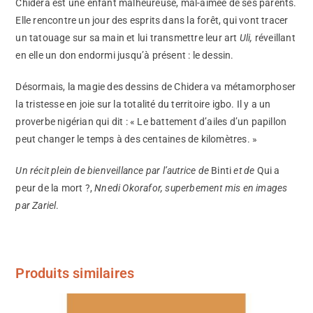
Chidera est une enfant malheureuse, mal-aimée de ses parents.
Elle rencontre un jour des esprits dans la forêt, qui vont tracer
un tatouage sur sa main et lui transmettre leur art
Uli,
réveillant
en elle un don endormi jusqu’à présent : le dessin.
Désormais, la magie des dessins de Chidera va métamorphoser
la tristesse en joie sur la totalité du territoire igbo. Il y a un
proverbe nigérian qui dit : « Le battement d’ailes d’un papillon
peut changer le temps à des centaines de kilomètres. »
Un récit plein de bienveillance par l’autrice de
Binti
et de
Qui a
peur de la mort ?,
Nnedi Okorafor, superbement mis en images
par Zariel
.
Produits similaires