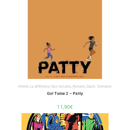
Amitié
,
La différence
,
Nos lectures
,
Romans
,
Sport
,
Tolérance
Go! Tome 2 – Patty
11,90
€