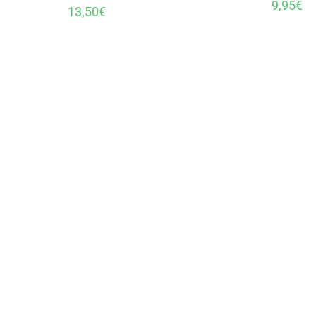
9,95
€
13,50
€