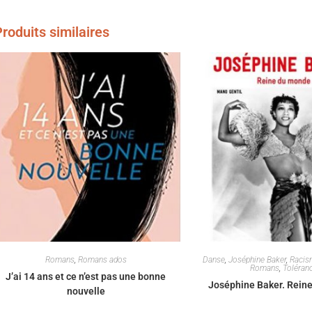
roduits similaires
Romans
,
Romans ados
Danse
,
Joséphine Baker
,
Racis
Romans
,
Toléran
J’ai 14 ans et ce n’est pas une bonne
Joséphine Baker. Rein
nouvelle