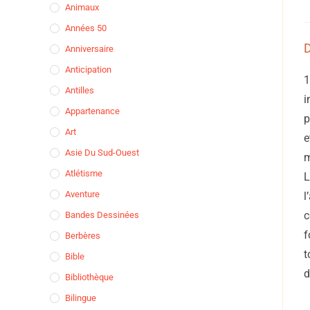
Animaux
Années 50
D
Anniversaire
Anticipation
1
Antilles
i
Appartenance
p
Art
e
Asie Du Sud-Ouest
m
Atlétisme
L
Aventure
l
c
Bandes Dessinées
f
Berbères
t
Bible
d
Bibliothèque
Bilingue