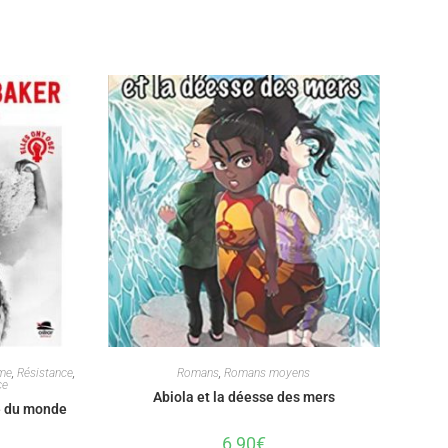
me
,
Résistance
,
Romans
,
Romans moyens
ce
Abiola et la déesse des mers
e du monde
6,90
€