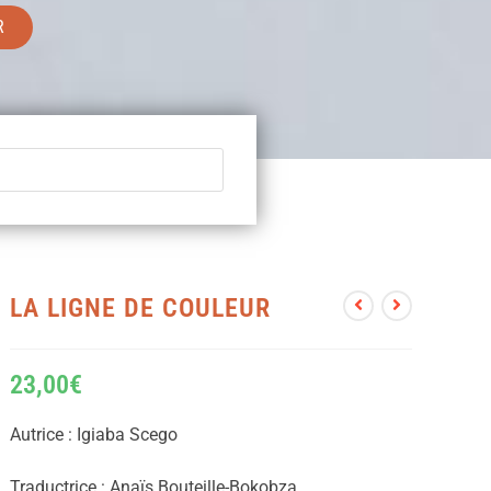
R
LA LIGNE DE COULEUR
23,00
€
Autrice : Igiaba Scego
Traductrice : Anaïs Bouteille-Bokobza