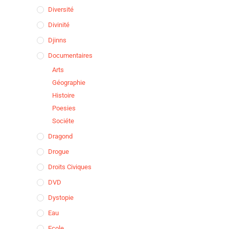
Diversité
Divinité
Djinns
Documentaires
Arts
Géographie
Histoire
Poesies
Sociéte
Dragond
Drogue
Droits Civiques
DVD
Dystopie
Eau
Ecole