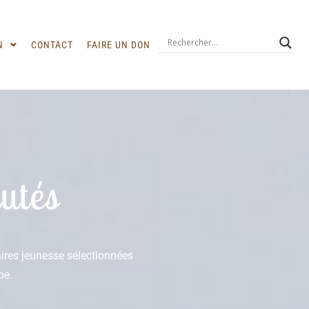
N
CONTACT
FAIRE UN DON
utés
raires jeunesse sélectionnées
pe.