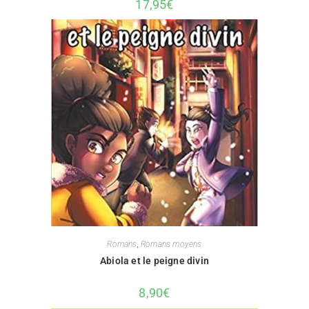
17,95
€
Romans
,
Romans moyens
Abiola et le peigne divin
8,90
€