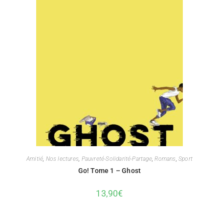
Amitié
,
Nos lectures
,
Pauvreté-Solidarité-Partage
,
Romans
,
Sport
Go! Tome 1 – Ghost
13,90
€