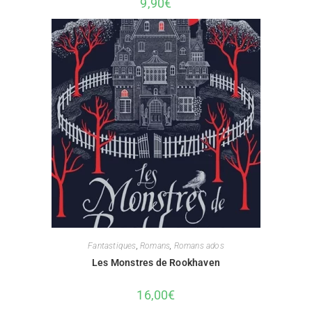
9,90
€
Fantastiques
,
Romans
,
Romans ados
Les Monstres de Rookhaven
16,00
€