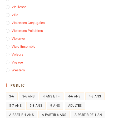
Vieillesse
Ville
Violences Conjugales
Violences Policières
Violenve
Vivre Ensemble
Voleurs
Voyage
Western
PUBLIC
3-6
3-6 ANS
4 ANS ET +
4-6 ANS
4-8 ANS
5-7 ANS
5-8 ANS
9 ANS
ADULTES
A PARTIR 4 ANS
A PARTIR 6 ANS
A PARTIR DE 1 AN