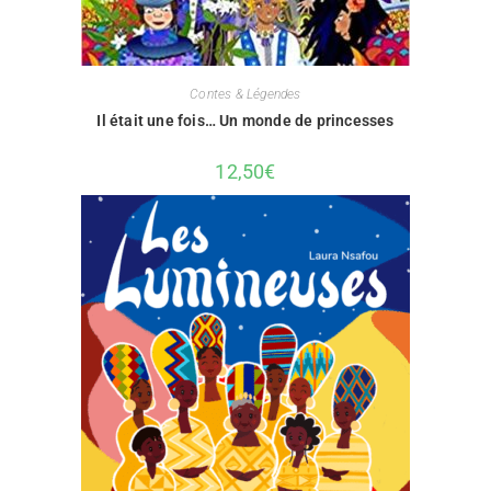
Contes & Légendes
Il était une fois… Un monde de princesses
12,50
€