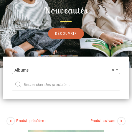
Nouveautés
DÉCOUVRIR
Albums
×
Produit précédent
Produit suivant