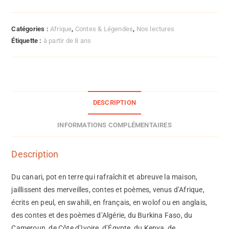
Catégories :
Afrique
,
Contes & Légendes
,
Nos lectures
Étiquette :
à partir de 8 ans
DESCRIPTION
INFORMATIONS COMPLÉMENTAIRES
Description
Du canari, pot en terre qui rafraîchit et abreuve la maison,
jaillissent des merveilles, contes et poèmes, venus d’Afrique,
écrits en peul, en swahili, en français, en wolof ou en anglais,
des contes et des poèmes d’Algérie, du Burkina Faso, du
Cameroun, de Côte d’Ivoire, d’Égypte, du Kenya, de