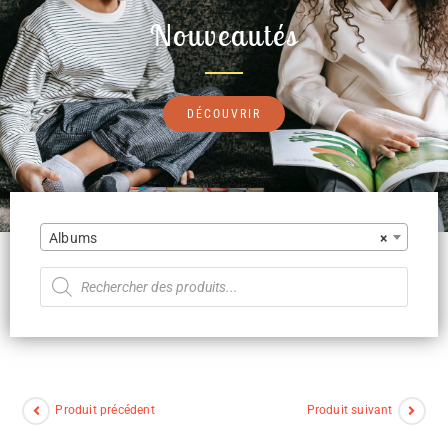
Nouveautés
DÉCOUVRIR
Albums
×
Produit précédent
Produit suivant