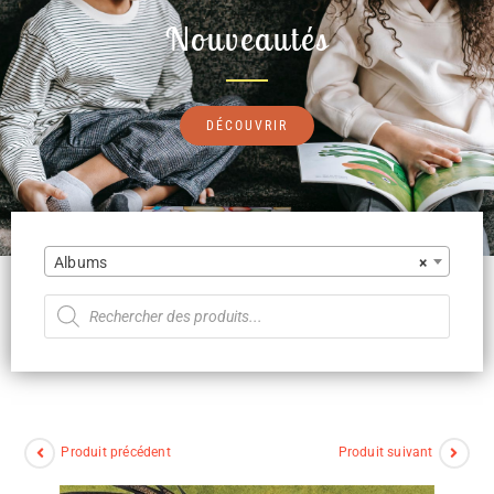
Nouveautés
DÉCOUVRIR
Albums
×
Produit précédent
Produit suivant