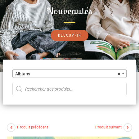
Nouveautés
DÉCOUVRIR
Albums
×
Produit précédent
Produit suivant