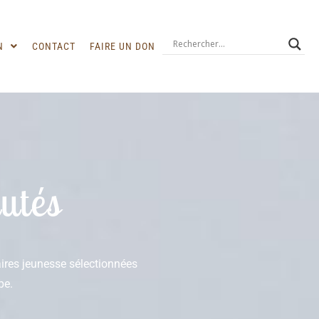
N
CONTACT
FAIRE UN DON
utés
raires jeunesse sélectionnées
pe.