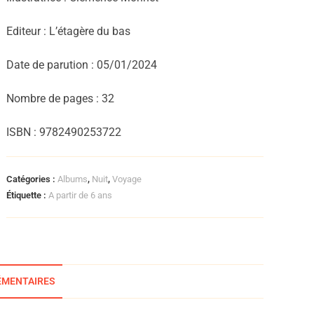
Editeur : L’étagère du bas
Date de parution : 05/01/2024
Nombre de pages : 32
ISBN : 9782490253722
Catégories :
Albums
,
Nuit
,
Voyage
Étiquette :
A partir de 6 ans
ÉMENTAIRES