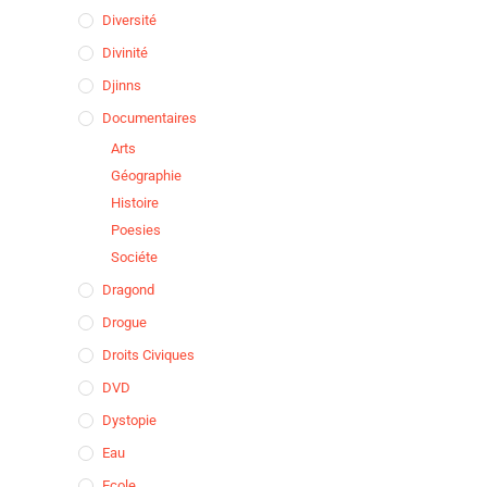
Diversité
Divinité
Djinns
Documentaires
Arts
Géographie
Histoire
Poesies
Sociéte
Dragond
Drogue
Droits Civiques
DVD
Dystopie
Eau
Ecole