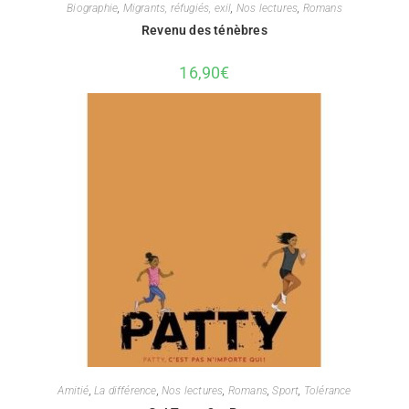
Biographie
,
Migrants, réfugiés, exil
,
Nos lectures
,
Romans
Revenu des ténèbres
16,90
€
Amitié
,
La différence
,
Nos lectures
,
Romans
,
Sport
,
Tolérance