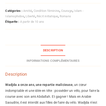
Catégories :
Amitié
,
Condition féminine
,
Courage
,
Islam -
Islamophobie
,
Liberté
,
Récit initiatique
,
Romans
Étiquette :
A partir de 10 ans
DESCRIPTION
INFORMATIONS COMPLÉMENTAIRES
Description
Wadjda a onze ans, une repartie malicieuse
, un cœur
indomptable et une idée en tête : posséder un vélo, pour faire la
course avec son ami Abdallah. Et gagner ! Mais en Arabie
Saoudite, il est interdit aux filles de faire du vélo. Wadjda n’est