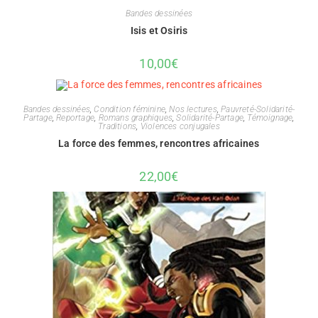
Bandes dessinées
Isis et Osiris
10,00
€
Bandes dessinées
,
Condition féminine
,
Nos lectures
,
Pauvreté-Solidarité-
Partage
,
Reportage
,
Romans graphiques
,
Solidarité-Partage
,
Témoignage
,
Traditions
,
Violences conjugales
La force des femmes, rencontres africaines
22,00
€