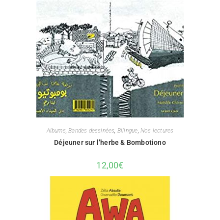
Albums
,
Bandes dessinées
,
Bilingue
,
Nos lectures
Déjeuner sur l’herbe & Bombotiono
12,00
€