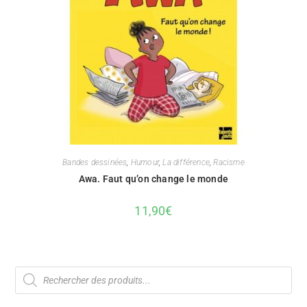
Bandes dessinées
,
Humour
,
La différence
,
Racisme
Awa. Faut qu’on change le monde
11,90
€