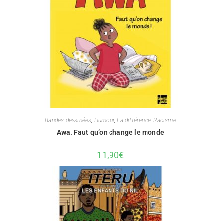
Bandes dessinées
,
Humour
,
La différence
,
Racisme
Awa. Faut qu’on change le monde
11,90
€